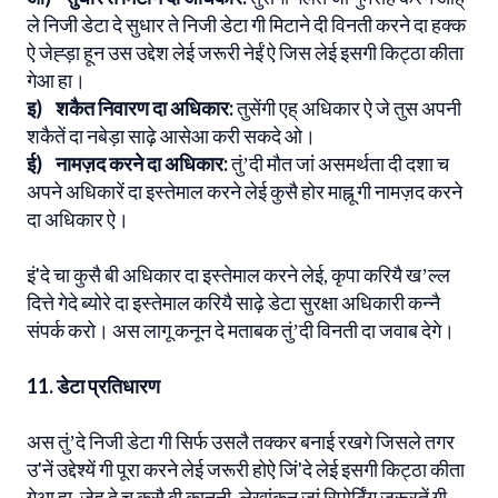
ले निजी डेटा दे सुधार ते निजी डेटा गी मिटाने दी विनती करने दा हक्क
ऐ जेह्ड़ा हून उस उद्देश लेई जरूरी नेईं ऐ जिस लेई इसगी किट्ठा कीता
गेआ हा।
इ) शकैत निवारण दा अधिकार:
तुसेंगी एह् अधिकार ऐ जे तुस अपनी
शकैतें दा नबेड़ा साढ़े आसेआ करी सकदे ओ।
ई) नामज़द करने दा अधिकार:
तुंʼदी मौत जां असमर्थता दी दशा च
अपने अधिकारें दा इस्तेमाल करने लेई कुसै होर माह्नू गी नामज़द करने
दा अधिकार ऐ।
इं'दे चा कुसै बी अधिकार दा इस्तेमाल करने लेई, कृपा करियै खʼल्ल
दित्ते गेदे ब्योरे दा इस्तेमाल करियै साढ़े डेटा सुरक्षा अधिकारी कन्नै
संपर्क करो। अस लागू कनून दे मताबक तुंʼदी विनती दा जवाब देगे।
11. डेटा प्रतिधारण
अस तुंʼदे निजी डेटा गी सिर्फ उसलै तक्कर बनाई रखगे जिसले तगर
उ'नें उद्देश्यें गी पूरा करने लेई जरूरी होऐ जिं'दे लेई इसगी किट्ठा कीता
गेआ हा, जेह् दे च कुसै बी कानूनी, लेखांकन जां रिपोर्टिंग जरूरतें गी