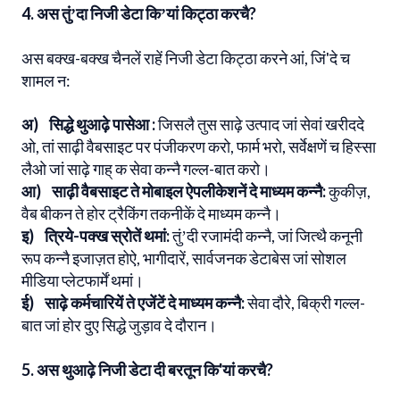
4. अस तुंʼदा निजी डेटा किʼयां किट्ठा करचै?
अस बक्ख-बक्ख चैनलें राहें निजी डेटा किट्ठा करने आं, जिं'दे च
शामल न:
अ) सिद्धे थुआढ़े पासेआ :
जिसलै तुस साढ़े उत्पाद जां सेवां खरीददे
ओ, तां साढ़ी वैबसाइट पर पंजीकरण करो, फार्म भरो, सर्वेक्षणें च हिस्सा
लैओ जां साढ़े गाह् क सेवा कन्नै गल्ल-बात करो।
आ) साढ़ी वैबसाइट ते मोबाइल ऐपलीकेशनें दे माध्यम कन्नै:
कुकीज़,
वैब बीकन ते होर ट्रैकिंग तकनीकें दे माध्यम कन्नै।
इ) त्रिये-पक्ख स्रोतें थमां:
तुंʼदी रजामंदी कन्नै, जां जित्थै कनूनी
रूप कन्नै इजाज़त होऐ, भागीदारें, सार्वजनक डेटाबेस जां सोशल
मीडिया प्लेटफार्में थमां।
ई) साढ़े कर्मचारियें ते एजेंटें दे माध्यम कन्नै:
सेवा दौरे, बिक्री गल्ल-
बात जां होर दुए सिद्धे जुड़ाव दे दौरान।
5. अस थुआढ़े निजी डेटा दी बरतून कि'यां करचै?