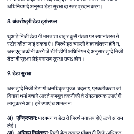
अधिनियम दे अनुरूप डेटा सुरक्षा दा स्तर प्रदान करग।
8. अंतर्राश्ट्री डेटा ट्रांसफर
थुआढ़े निजी डेटा गी भारत शा बाह् र कुसै गंतव्य पर स्थानांतरत ते
स्टोर कीता जाई सकदा ऐ। जित्थै इस चाल्ली दे हस्तांतरण होंदे न,
अस एह् जकीनी करगे जे डीपीडीपी अधिनियम दे अनुसार तुंʼदे निजी
डेटा दी सुरक्षा लेई मनासब सुरक्षा उपाऽ होन।
9. डेटा सुरक्षा
अस तुंʼदे निजी डेटा गी अनधिकृत पुज्ज, बदलाऽ, प्रकटीकरण जां
विनाश थमां बचाने आस्तै मजबूत तकनीकी ते संगठनात्मक उपाएं गी
लागू करने आं। इनें उपाएं च शामल न:
अ) एन्क्रिप्शन:
पारगमन च डेटा ते जित्थै मनासब होऐ उत्थै आराम
लेई।
आ) अभिगम नियंत्रण:
निजी डेटा तक्कर पौंह्च गी सिर्फ अधिकृत