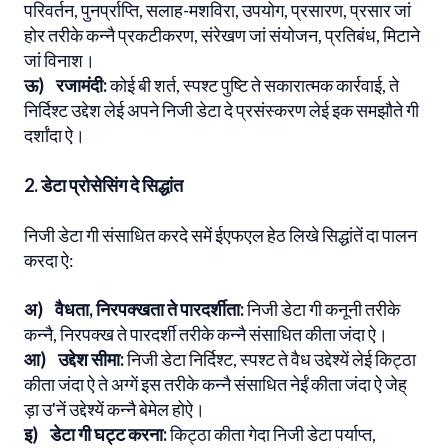
परिवर्तन, पुनर्प्राप्ति, सलाह-मशविरा, उपयोग, प्रसारण, प्रसार जां
होर तरीके कन्नै प्रकटीकरण, संरेखण जां संयोजन, प्रतिबंध, मिटाने
जां विनाश।
ऊ) रजामंदी:
कोई बी शर्त, स्पश्ट पुष्टि ते सकारात्मक कार्रवाई, ते
निर्दिश्ट उद्देश लेई अपने निजी डेटा दे प्रसंस्करण लेई इक समझौते गी
दर्शांदा ऐ।
2. डेटा प्रोसेसिंग दे सिद्धांत
निजी डेटा गी संसाधित करदे समें ईएफएल हेठ लिखे सिद्धांतें दा पालन
करदा ऐ:
अ) वैधता, निरपक्खता ते पारदर्शीता:
निजी डेटा गी कनूनी तरीके
कन्नै, निरपक्ख ते पारदर्शी तरीके कन्नै संसाधित कीता जंदा ऐ।
आ) उद्देश सीमा:
निजी डेटा निर्दिश्ट, स्पश्ट ते वैध उद्देश्यें लेई किट्ठा
कीता जंदा ऐ ते अग्गें इस तरीके कन्नै संसाधित नेईं कीता जंदा ऐ जेह्
ड़ा उ'नें उद्देश्यें कन्नै बेमेल होऐ।
इ) डेटा गी घट्ट करना:
किट्ठा कीता गेदा निजी डेटा पर्याप्त,