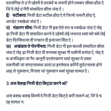
प्रासंगिक ते उ'नें उद्देश्यें दे सरबंधै च जरूरी होने तक्कर सीमत होंदा ऐ
जिं'दे लेई उ'नेंगी संसाधित कीता जंदा ऐ।
ई) सटीकता:
निजी डेटा सटीक होंदा ऐ ते जित्थै जरूरी होंदा ऐ,
अपडेट रक्खेआ जंदा ऐ।
उ) भंडारण सीमा:
निजी डेटा गी इक ऐसे रूप च रक्खेआ जंदा ऐ जेह्
ड़ा निजी डेटा गी संसाधित करने दे उद्देश्यें लेई जरूरत थमां मते समें लेई
डेटा प्रिंसिपल्स दी पन्छान दी इजाजत दिंदा ऐ।
ऊ) अखंडता ते गोपनीयता:
निजी डेटा गी इस चाल्ली संसाधित कीता
जंदा ऐ जेह् ड़ा निजी डेटा दी मनासब सुरक्षा गी यकीनी बनांदा ऐ, जेह् दे
च अनधिकृत जां गैर-कनूनी प्रसंस्करण थमां सुरक्षा ते उचत
तकनीकी जां संगठनात्मक उपाएं दा इस्तेमाल करियै दुर्घटनावश होने
आह् ले नुकसान, विनाश जां नुकसान थमां सुरक्षा शामल ऐ।
3. अस केह्ड़ा निजी डेटा किट्ठा करने आं?
अस बक्ख-बक्ख किस्में दे निजी डेटा किट्ठे करी सकने आं, जिं'दे च
एह् शामल न: