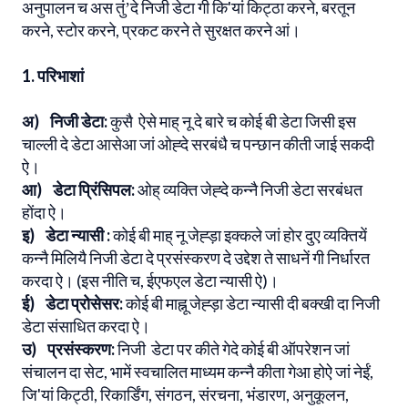
अनुपालन च अस तुंʼदे निजी डेटा गी कि'यां किट्ठा करने, बरतून
करने, स्टोर करने, प्रकट करने ते सुरक्षत करने आं।
1. परिभाशां
अ) निजी डेटा:
कुसै ऐसे माह् नू दे बारे च कोई बी डेटा जिसी इस
चाल्ली दे डेटा आसेआ जां ओह्दे सरबंधै च पन्छान कीती जाई सकदी
ऐ।
आ) डेटा प्रिंसिपल:
ओह् व्यक्ति जेह्दे कन्नै निजी डेटा सरबंधत
होंदा ऐ।
इ) डेटा न्यासी :
कोई बी माह् नू जेह्ड़ा इक्कले जां होर दुए व्यक्तियें
कन्नै मिलियै निजी डेटा दे प्रसंस्करण दे उद्देश ते साधनें गी निर्धारत
करदा ऐ। (इस नीति च, ईएफएल डेटा न्यासी ऐ)।
ई) डेटा प्रोसेसर:
कोई बी माह्नू जेह्ड़ा डेटा न्यासी दी बक्खी दा निजी
डेटा संसाधित करदा ऐ।
उ) प्रसंस्करण:
निजी डेटा पर कीते गेदे कोई बी ऑपरेशन जां
संचालन दा सेट, भामें स्वचालित माध्यम कन्नै कीता गेआ होऐ जां नेईं,
जि'यां किट्ठी, रिकार्डिंग, संगठन, संरचना, भंडारण, अनुकूलन,