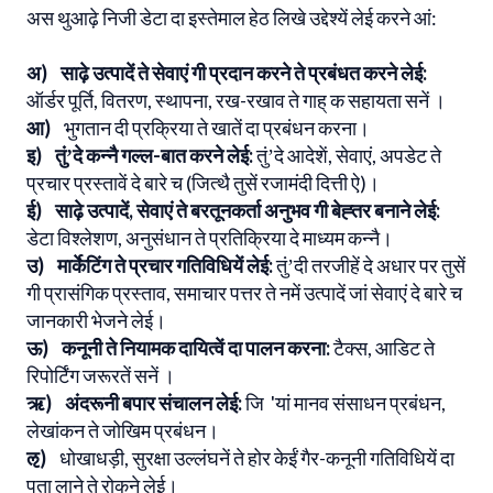
अस थुआढ़े निजी डेटा दा इस्तेमाल हेठ लिखे उद्देश्यें लेई करने आं:
अ) साढ़े उत्पादें ते सेवाएं गी प्रदान करने ते प्रबंधत करने लेई:
ऑर्डर पूर्ति, वितरण, स्थापना, रख-रखाव ते गाह् क सहायता सनें ।
आ)
भुगतान दी प्रक्रिया ते खातें दा प्रबंधन करना।
इ) तुंʼदे कन्नै गल्ल-बात करने लेई:
तुंʼदे आदेशें, सेवाएं, अपडेट ते
प्रचार प्रस्तावें दे बारे च (जित्थै तुसें रजामंदी दित्ती ऐ)।
ई) साढ़े उत्पादें, सेवाएं ते बरतूनकर्ता अनुभव गी बेह्तर बनाने लेई:
डेटा विश्लेशण, अनुसंधान ते प्रतिक्रिया दे माध्यम कन्नै।
उ) मार्केटिंग ते प्रचार गतिविधियें लेई:
तुंʼदी तरजीहें दे अधार पर तुसें
गी प्रासंगिक प्रस्ताव, समाचार पत्तर ते नमें उत्पादें जां सेवाएं दे बारे च
जानकारी भेजने लेई।
ऊ) कनूनी ते नियामक दायित्वें दा पालन करना:
टैक्स, आडिट ते
रिपोर्टिंग जरूरतें सनें ।
ऋ) अंदरूनी बपार संचालन लेई:
जि 'यां मानव संसाधन प्रबंधन,
लेखांकन ते जोखिम प्रबंधन।
ऌ)
धोखाधड़ी, सुरक्षा उल्लंघनें ते होर केईं गैर-कनूनी गतिविधियें दा
पता लाने ते रोकने लेई।