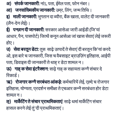
अ) संपर्क जानकारी:
नांऽ, पता, ईमेल पता, फोन नंबर।
आ) जनसांख्यिकीय जानकारी:
उम्र, लिंग, जन्म तिथि।
इ) माली जानकारी:
भुगतान दा ब्यौरा, बैंक खाता, वालेट दी जानकारी
(लैन-देन लेई)।
ई) पन्छान दी जानकारी:
सरकार आसेआ जारी आईडी (जि'यां
आधार, पैन, पासपोर्ट) जित्थै कनून आसेआ जां खास सेवाएं लेई जरूरी
होए।
उ) सेवा बरतून डेटा:
तुस साढ़े उत्पादें ते सेवाएं दी बरतून कि'यां करदे
ओ, इस बारे च जानकारी, जिस च वैबसाइट ब्राउज़िंग इतिहास, आईपी
पता, डिवाइस दी जानकारी ते थाह् र डेटा शामल न।
ऊ) गाह् क सेवा इंटरैक्शन:
साढ़े गाह् क सहायता कन्नै संचार दे
रिकार्ड।
ऋ) रोजगार कन्नै सरबंधत आंकड़े:
कर्मचारियें लेई, एह्दे च रोजगार
इतिहास, योग्यता, प्रदर्शन समीक्षा ते एचआर कन्नै सरबंधत होर डेटा
शामल न।
ऌ) मार्केटिंग ते संचार प्राथमिकताएं:
साढ़े थमां मार्केटिंग संचार
हासल करने लेई तुंʼदी प्राथमिकताएं।