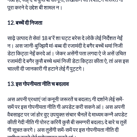
पूरा करने दे उद्देश बी शामल न।
12. बच्चें दी निजता
साढ़े उत्पाद ते सेवां 18 ब'रें शा घट्ट बरेस दे लोकें लेई निर्देशत नेईं
न। अस जानी-बुज्झियै मां-बब्ब दी रजामंदी दे बगैर बच्चें थमां निजी
डेटा किट्ठा नेईं करदे आं। जेकर असेंगी पता लगदा ऐ जे असें उचित
रजामंदी दे बगैर कुसै बच्चे थमां निजी डेटा किट्ठा कीता ऐ, तां अस इस
चाल्ली दी जानकारी गी हटाने लेई गैं पुट्टगे।
13. इस गोपनीयता नीति च बदलाव
अस अपनी प्रथाएं जां कनूनी जरूरतें च बदलाऽ गी दर्शाने लेई समें-
समें पर इस गोपनीयता नीति गी अपडेट करी सकने आं। अस अपनी
वैबसाइट पर जां होर दुए उपयुक्त संचार चैनलें दे माध्यम कन्नै अपडेट
कीती गेदी नीति गी पोस्ट करियै कुसै बी समग्गरी बदलाऽ दे बारे च तुसें
गी सूचत करगे। अस तुसेंगी समें-समें पर इस गोपनीयता नीति दी