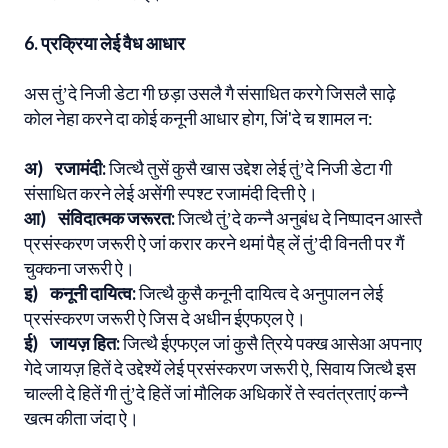
6. प्रक्रिया लेई वैध आधार
अस तुंʼदे निजी डेटा गी छड़ा उसलै गै संसाधित करगे जिसलै साढ़े
कोल नेहा करने दा कोई कनूनी आधार होग, जिं'दे च शामल न:
अ) रजामंदी:
जित्थै तुसें कुसै खास उद्देश लेई तुंʼदे निजी डेटा गी
संसाधित करने लेई असेंगी स्पश्ट रजामंदी दित्ती ऐ।
आ) संविदात्मक जरूरत:
जित्थै तुंʼदे कन्नै अनुबंध दे निष्पादन आस्तै
प्रसंस्करण जरूरी ऐ जां करार करने थमां पैह् लें तुंʼदी विनती पर गैं
चुक्कना जरूरी ऐ।
इ) कनूनी दायित्व:
जित्थै कुसै कनूनी दायित्व दे अनुपालन लेई
प्रसंस्करण जरूरी ऐ जिस दे अधीन ईएफएल ऐ।
ई) जायज़ हित:
जित्थै ईएफएल जां कुसै त्रिये पक्ख आसेआ अपनाए
गेदे जायज़ हितें दे उद्देश्यें लेई प्रसंस्करण जरूरी ऐ, सिवाय जित्थै इस
चाल्ली दे हितें गी तुंʼदे हितें जां मौलिक अधिकारें ते स्वतंत्रताएं कन्नै
खत्म कीता जंदा ऐ।