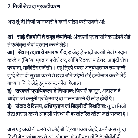
7. निजी डेटा दा प्रकटीकरण
अस तुंʼदी निजी जानकारी दे कन्नै सांझा करी सकने आं:
अ) साढ़े सैहयोगी ते समूह कंपनियां:
अंदरूनी प्रशासनिक उद्देश्यें लेई
ते एकीकृत सेवां प्रदान करने लेई।
आ) सेवा प्रदाता ते बपार भागीदार:
जेह् ड़े साढ़ी बक्खी सेवां प्रदान
करदे न (जिʼयां भुगतान प्रोसेसर, लॉजिस्टिक्स पार्टनर, आईटी सेवा
प्रदाता, मार्केटिंग एजेंसी)। एह् त्रिये पक्ख अनुबंधात्मक रूप कन्नै
तुंʼदे डेटा दी सुरक्षा करने ते छड़ा उ'नें उद्देश्यें लेई इस्तेमाल करने लेई
बाध्य न जिं'दे लेई एह् प्रकट कीता गेआ हा।
इ) सरकारी प्राधिकरण ते नियामक:
जिसलै कानून, अदालत दे
आदेश जां कनूनी प्रक्रियाएं दा पालन करने दी लोड़ होंदी ऐ।
ई) जैदाद दे विलय, अधिग्रहण जां बिक्री दी स्थिति च:
तुंʼदा निजी
डेटा हासल करने आह् ली संस्था गी हस्तांतरित कीता जाई सकदा ऐ।
अस एह् जकीनी करगे जे कोई बी त्रिया पक्ख जेह्दे कन्नै अस तुंʼदा
निजी डेटा सांझा करने आं, ओह् इस गोपनीयता नीति ते डीपीडीपी