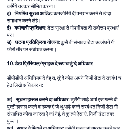
कर्मियें तक्कर सीमित करना।
इ) नियमित सुरक्षा आडिट:
कमजोरियें दी पन्छान करने ते उंʼदा
समाधान करने लेई।
ई) कर्मचारी प्रशिक्षण:
डेटा सुरक्षा ते गोपनीयता दी सर्वोत्तम प्रथाएं
पर।
उ) घटना प्रतिक्रिया योजना:
कुसै बी संभावत डेटा उल्लंघनें गी
फौरी तौर पर संबोधत करना।
10. डेटा प्रिंसिपल/ग्राहक दे रूप च तुंʼदे अधिकार
डीपीडीपी अधिनियम दे तैह् त, तुंʼदे कोल अपने निजी डेटा दे सरबंधै च
हेठ लिखे अधिकार न:
अ) सूचना हासल करने दा अधिकार:
तुसेंगी साढ़े थमां इस गल्लै दी
पुश्टी हासल करने दा हक्क ऐ जे थुआढ़े कन्नै सरबंधत निजी डेटा गी
संसाधित कीता जा'रदा ऐ जां नेईं, ते कु'त्थै ऐसा ऐ, निजी डेटा तगर
पुज्ज।
आ) सुधार ते मिटाने दा अधिकार:
तुसेंगी गलत जां गुमराह करने आह्